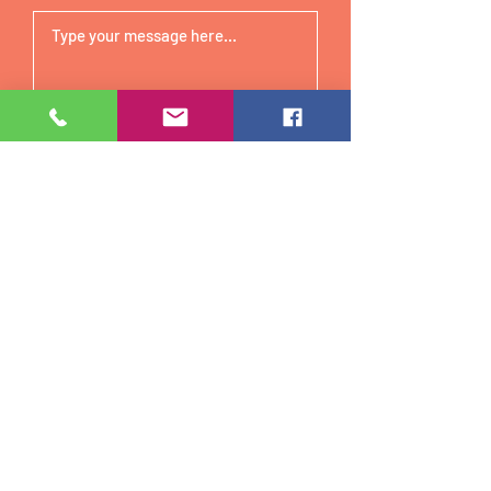
Submit
STEMUP
Via di Portonaccio 23b Roma
Via Claudio 44 Ostia Roma
info@stemup.it
Tel:
06-56557869